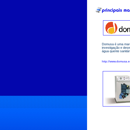
Domusa é uma marca
investigação e des
água quente sanitár
http://www.domusa.e